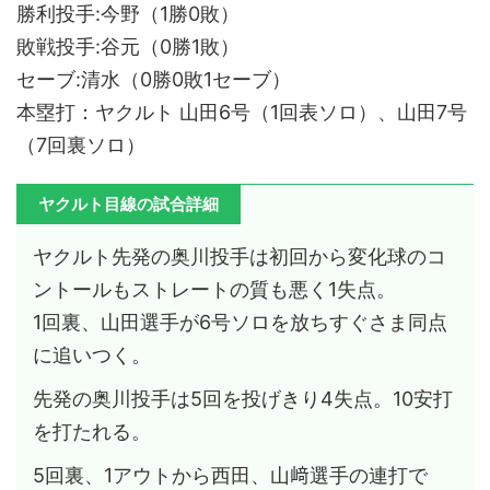
勝利投手:今野（1勝0敗）
敗戦投手:谷元（0勝1敗）
セーブ:清水（0勝0敗1セーブ）
本塁打：ヤクルト 山田6号（1回表ソロ）、山田7号
（7回裏ソロ）
ヤクルト目線の試合詳細
ヤクルト先発の奥川投手は初回から変化球のコ
ントールもストレートの質も悪く1失点。
1回裏、山田選手が6号ソロを放ちすぐさま同点
に追いつく。
先発の奥川投手は5回を投げきり4失点。10安打
を打たれる。
5回裏、1アウトから西田、山﨑選手の連打で