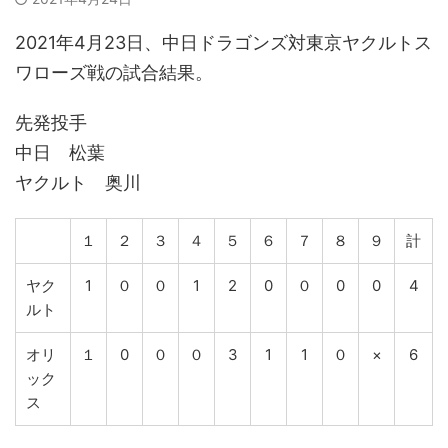
2021年4月23日、中日ドラゴンズ対東京ヤクルトス
ワローズ戦の試合結果。
先発投手
中日 松葉
ヤクルト 奥川
１
２
３
４
５
６
７
８
９
計
ヤク
1
０
０
1
2
0
０
0
0
4
ルト
オリ
１
0
０
０
3
1
1
０
×
6
ック
ス