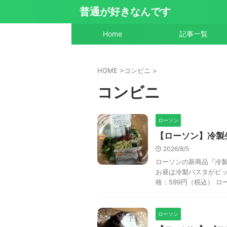
普通が好きなんです
Home
記事一覧
HOME
>
コンビニ
>
コンビニ
ローソン
【ローソン】冷製
2026/8/5
ローソンの新商品『冷製
お昼は冷製パスタがピッ
格：599円（税込） ロー
ローソン