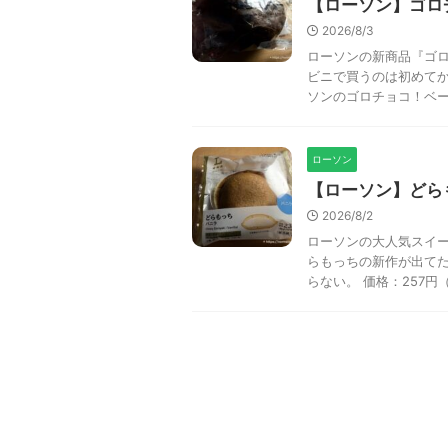
【ローソン】ゴロ
2026/8/3
ローソンの新商品『ゴロ
ビニで買うのは初めてか
ソンのゴロチョコ！ベーグ
ローソン
【ローソン】どら
2026/8/2
ローソンの大人気スイー
らもっちの新作が出て
らない。 価格：257円（税