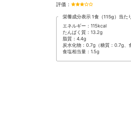
評価：
栄養成分表示 1食（115g）当た
エネルギー：115kcal
たんぱく質：13.2g
脂質：4.4g
炭水化物：0.7g（糖質：0.7g
食塩相当量：1.5g