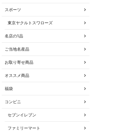
スポーツ
東京ヤクルトスワローズ
名店の1品
ご当地名産品
お取り寄せ商品
オススメ商品
福袋
コンビニ
セブンイレブン
ファミリーマート