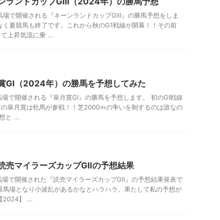
ンランドカップGⅢ（2024年）の勝馬予想
幌競馬場で開催される『キーンランドカップGⅢ』の勝馬予想をしま
なく夏競馬も終了です。これから秋のG1戦線が開幕！！その前
上昇気流に乗 ...
GⅠ（2024年）の勝馬を予想してみた
競馬場で開催される『皐月賞GⅠ』の勝馬を予想します。 初のGⅠ戦線
の皐月賞は牝馬が参戦！！芝2000ｍの争いを制するのは誰なの
 ...
読売マイラーズカップGⅡの予想結果
都競馬場で開催された『読売マイラーズカップGⅡ』の予想結果発表で
重馬場となり小波乱があるかなとハラハラ。果たして私の予想が
24】 ...