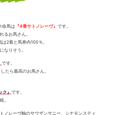
本命馬は
『4番サトノレーヴ』
です。
れるお馬さん。
戦は2着と馬券内100％。
になりそう。
』
です。
としたら最高のお馬さん。
ック』
です。
統。
トノレーヴ軸のサウザンサニー、シナモンスティ