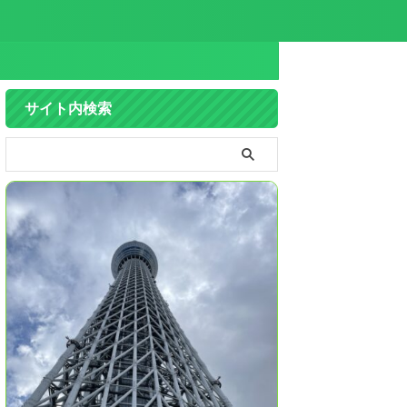
サイト内検索