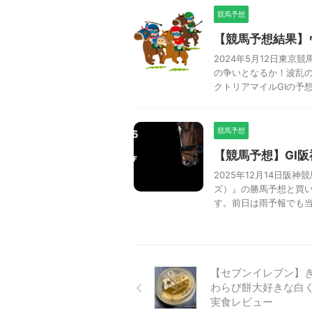
競馬予想
【競馬予想結果】
2024年5月12日東京
の争いとなるか！波乱の
クトリアマイルGⅠの予想結
競馬予想
【競馬予想】GⅠ阪
2025年12月14日阪
ズ）』の勝馬予想と買い
す。前日は雨予報でも当日
【セブンイレブン】
わらび餅大好きな白
実食レビュー