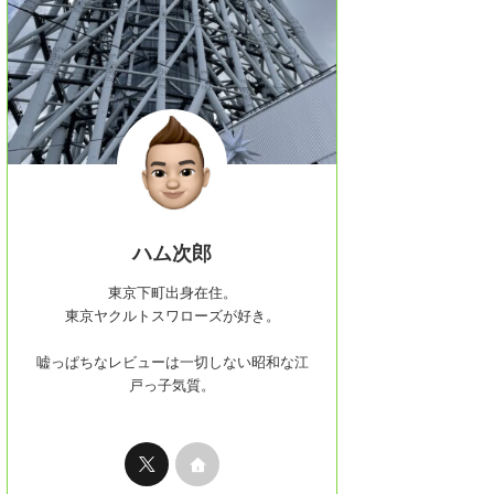
ハム次郎
東京下町出身在住。
東京ヤクルトスワローズが好き。
嘘っぱちなレビューは一切しない昭和な江
戸っ子気質。