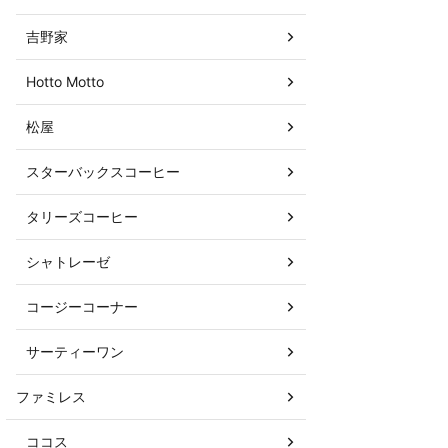
吉野家
Hotto Motto
松屋
スターバックスコーヒー
タリーズコーヒー
シャトレーゼ
コージーコーナー
サーティーワン
ファミレス
ココス