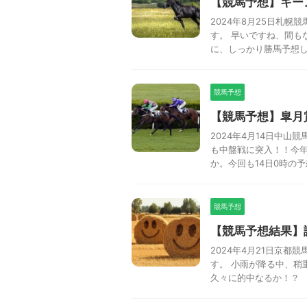
【競馬予想】キー
2024年8月25日札
す。 早いですね、間も
に、しっかり勝馬予想して
競馬予想
【競馬予想】皐月賞
2024年4月14日中山
も中盤戦に突入！！今年
か。今回も14日0時の予想と
競馬予想
【競馬予想結果】
2024年4月21日京
す。 小雨が降る中、稍
久々に的中なるか！？ 【20