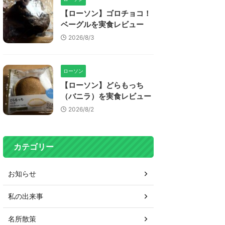
【ローソン】ゴロチョコ！
ベーグルを実食レビュー
2026/8/3
ローソン
【ローソン】どらもっち
（バニラ）を実食レビュー
2026/8/2
カテゴリー
お知らせ
私の出来事
名所散策