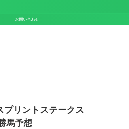
お問い合わせ
スプリントステークス
の勝馬予想