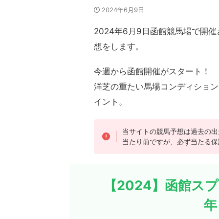
2024年6月9日
2024年6月9日函館競馬場で開
想をします。
今週から函館開催がスタート！
洋芝の重たい馬場コンディション
イント。
当サイトの競馬予想は過去の出
当たり前ですが、必ず当たる保
【2024】函館ス
年