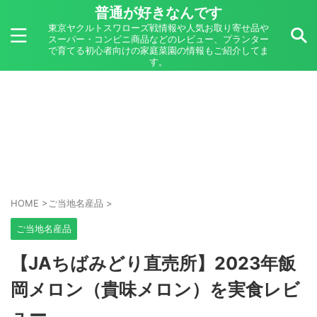
普通が好きなんです
東京ヤクルトスワローズ戦情報や人気お取り寄せ品や
スーパー・コンビニ商品などのレビュー、プランター
で育てる初心者向けの家庭菜園の情報もご紹介してま
す。
HOME
>
ご当地名産品
>
ご当地名産品
【JAちばみどり直売所】2023年飯
岡メロン（貴味メロン）を実食レビ
ュー