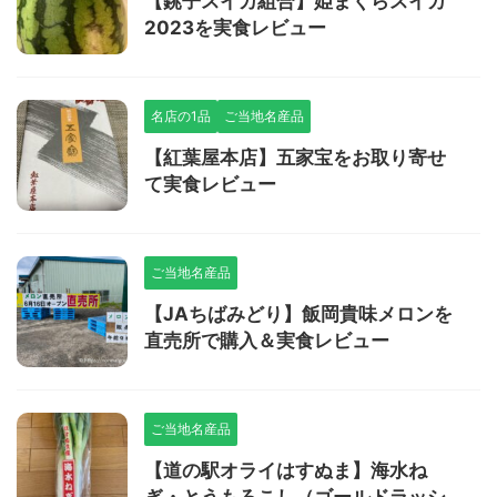
【銚子スイカ組合】姫まくらスイカ
2023を実食レビュー
名店の1品
ご当地名産品
【紅葉屋本店】五家宝をお取り寄せ
て実食レビュー
ご当地名産品
【JAちばみどり】飯岡貴味メロンを
直売所で購入＆実食レビュー
ご当地名産品
【道の駅オライはすぬま】海水ね
ぎ・とうもろこし（ゴールドラッシ