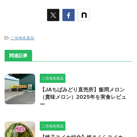
-
ご当地名産品
関連記事
ご当地名産品
【JAちばみどり直売所】飯岡メロン
（貴味メロン）2025年を実食レビュ
ー
ご当地名産品