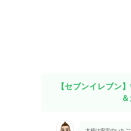
【セブンイレブン】
＆
大福は安定のいちご