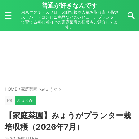
普通が好きなんです
東京ヤクルトスワローズ戦情報や人気お取り寄せ品や
スーパー・コンビニ商品などのレビュー、プランター
で育てる初心者向けの家庭菜園の情報もご紹介してま
す。
HOME
>
家庭菜園
>
みょうが
>
PR
みょうが
【家庭菜園】みょうがプランター栽
培収穫（2026年7月）
2026年7月5日