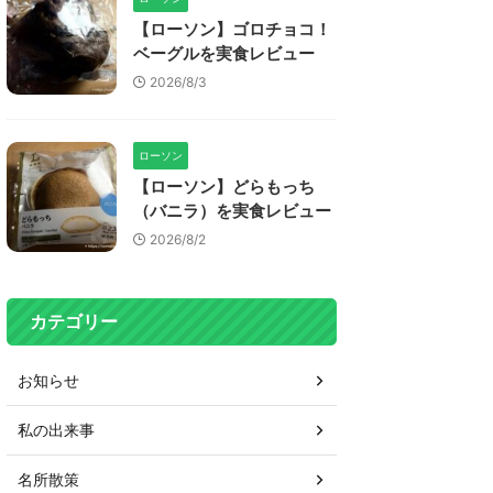
【ローソン】ゴロチョコ！
ベーグルを実食レビュー
2026/8/3
ローソン
【ローソン】どらもっち
（バニラ）を実食レビュー
2026/8/2
カテゴリー
お知らせ
私の出来事
名所散策