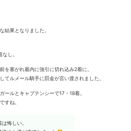
な結果となりました。
題なし。
前を塞がれ最内に強引に切れ込み2着に。
してルメール騎手に罰金が言い渡されました。
ガールとキャプテンシーで17・18着。
ですね。
着は悔しい。