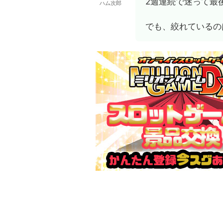
2週連続で迷って最
ハム次郎
でも、絞れているの