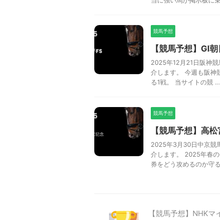
当に強い馬が掲示板に乗る
競馬予想
【競馬予想】GⅠ朝
2025年12月21日阪
介します。 今週も阪神
る1戦。 当サイトの競 ..
競馬予想
【競馬予想】高松
2025年3月30日中
介します。 2025年
券をどう攻めるのか守るの
【競馬予想】NHKマ