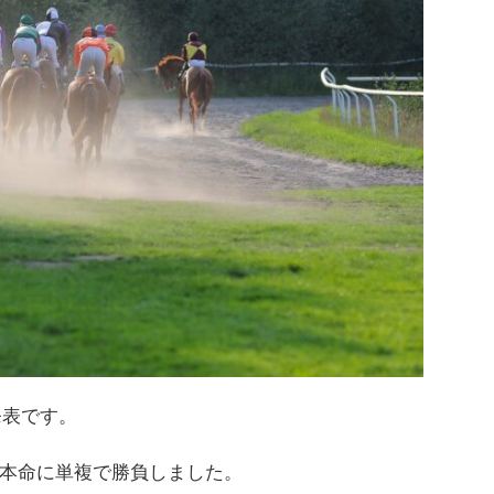
発表です。
本命に単複で勝負しました。