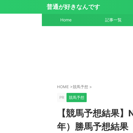
普通が好きなんです
Home
記事一覧
HOME
>
競馬予想
>
PR
競馬予想
【競馬予想結果】N
年）勝馬予想結果