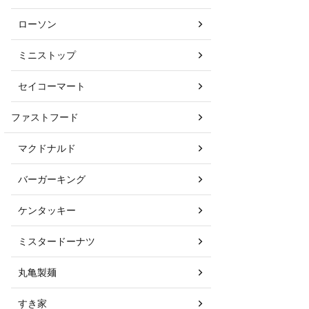
ローソン
ミニストップ
セイコーマート
ファストフード
マクドナルド
バーガーキング
ケンタッキー
ミスタードーナツ
丸亀製麺
すき家