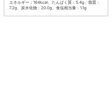
エネルギー：164kcal、たんぱく質：5.4g、脂質：
7.2g、炭水化物：20.0g、食塩相当量：1.1g