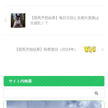
【競馬予想結果】毎日王冠と京都大賞典は
大波乱！？
【競馬予想結果】秋華賞GⅠ（2024年）
サイト内検索