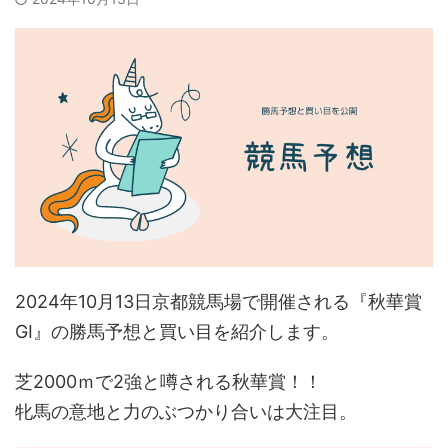
2024年10月13日京都競馬場で開催される『秋華賞
GⅠ』の勝馬予想と買い目を紹介します。
芝2000ｍで2強と噂される秋華賞！！
牝馬の意地と力のぶつかり合いは大注目。