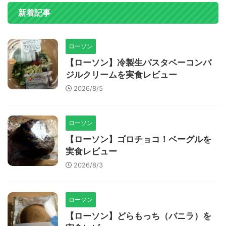
新着記事
ローソン
【ローソン】冷製生パスタベーコンバ
ジルクリームを実食レビュー
2026/8/5
ローソン
【ローソン】ゴロチョコ！ベーグルを
実食レビュー
2026/8/3
ローソン
【ローソン】どらもっち（バニラ）を