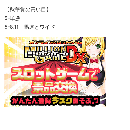
【秋華賞の買い目】
5-単勝
5-8.11 馬連とワイド