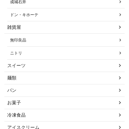
成城石井
ドン・キホーテ
雑貨屋
無印良品
ニトリ
スイーツ
麺類
パン
お菓子
冷凍食品
アイスクリーム