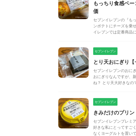
もっちり食感ベー
価
セブンイレブンの『もっ
ンポテトにチーズを乗
イレブンでは定番商品にな
セブンイレブン
とり天おにぎり【
セブンイレブンのおにぎ
おにぎりなんですが、
ね？ とり天大好きなので
セブンイレブン
きみだけのプリン
セブンイレブンプレミア
好きな私にとってすごく
なくヨーグルトを置いてる