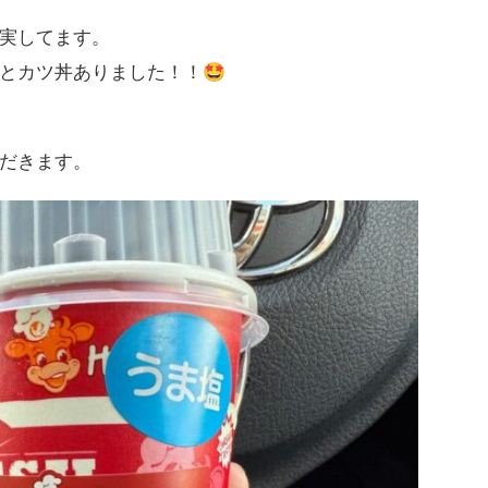
実してます。
🤩
とカツ丼ありました！！
だきます。