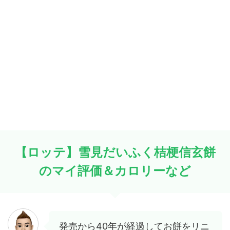
【ロッテ】雪見だいふく桔梗信玄餅
のマイ評価＆カロリーなど
発売から40年が経過してお餅をリニ