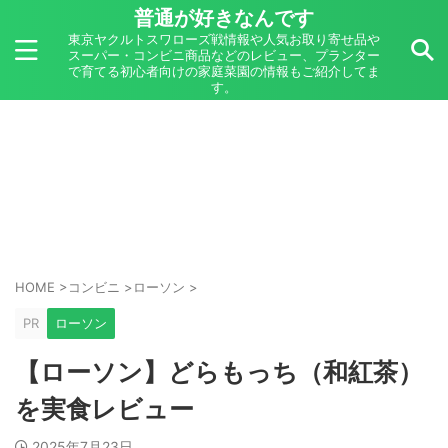
普通が好きなんです
東京ヤクルトスワローズ戦情報や人気お取り寄せ品や
スーパー・コンビニ商品などのレビュー、プランター
で育てる初心者向けの家庭菜園の情報もご紹介してま
す。
HOME
>
コンビニ
>
ローソン
>
PR
ローソン
【ローソン】どらもっち（和紅茶）
を実食レビュー
2025年7月23日