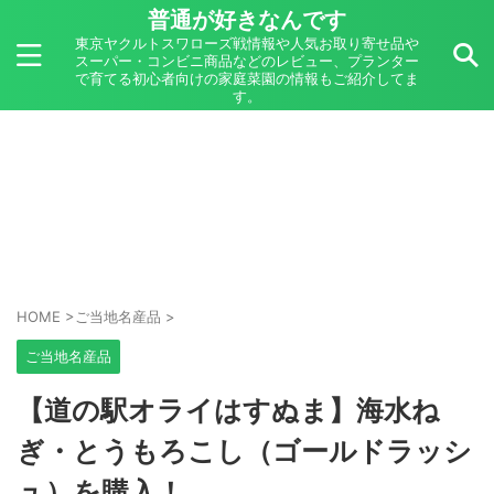
普通が好きなんです
東京ヤクルトスワローズ戦情報や人気お取り寄せ品や
スーパー・コンビニ商品などのレビュー、プランター
で育てる初心者向けの家庭菜園の情報もご紹介してま
す。
HOME
>
ご当地名産品
>
ご当地名産品
【道の駅オライはすぬま】海水ね
ぎ・とうもろこし（ゴールドラッシ
ュ）を購入！